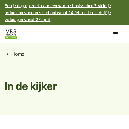
Ben je nog op zoek naar een warme basisschool? Meld je
online aan voor onze school vanaf 24 februari en schrijf je
volledig in vanaf 27 april!
chevron_left
Home
In de kijker