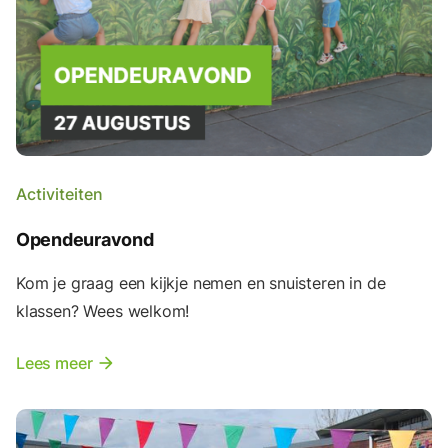
Activiteiten
Opendeuravond
Kom je graag een kijkje nemen en snuisteren in de
klassen? Wees welkom!
Lees meer
arrow_forward