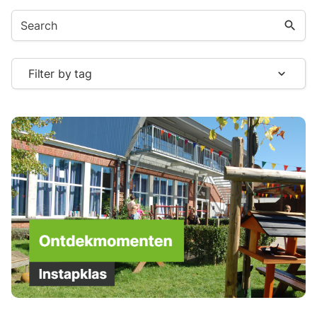
search
Filter by tag
expand_more